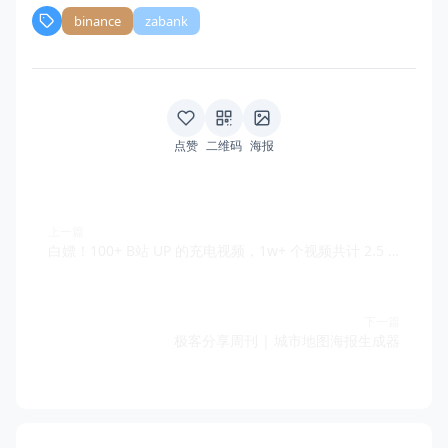
binance
zabank
点赞
二维码
海报
上一篇
白嫖！100+ B站 UP 的充电视频，1w+ 个视频共计 2.5 TB
下一篇
极客分享周刊 | 城市地图海报生成器