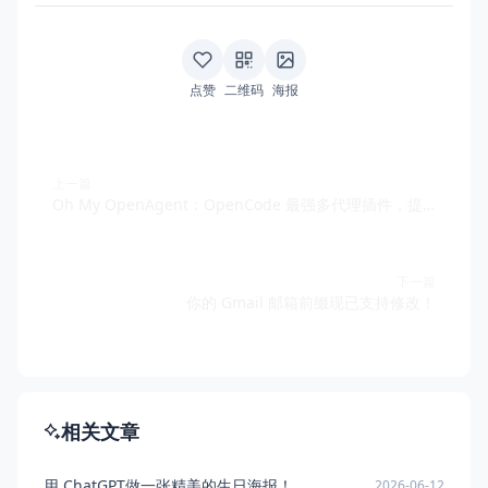
点赞
二维码
海报
上一篇
Oh My OpenAgent：OpenCode 最强多代理插件，提升 10 倍开发效率
下一篇
你的 Gmail 邮箱前缀现已支持修改！
相关文章
用 ChatGPT做一张精美的生日海报！
2026-06-12