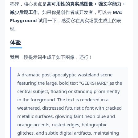
程碑，核心卖点是
高可用性的真实感图像 + 强文字能力 +
减少后期工作
。如果你是创作者或开发者，可以去
MAI
Playground
试用一下，感受它在真实场景生成上的表
现。
体验
我用一段提示词生成了如下图像，还行！
A dramatic post-apocalyptic wasteland scene
featuring the large, bold text "GEEKSHARE" as the
central subject, floating or standing prominently
in the foreground. The text is rendered in a
weathered, distressed futuristic font with cracked
metallic surfaces, glowing faint neon blue and
orange accents, rusted edges, holographic
glitches, and subtle digital artifacts, maintaining