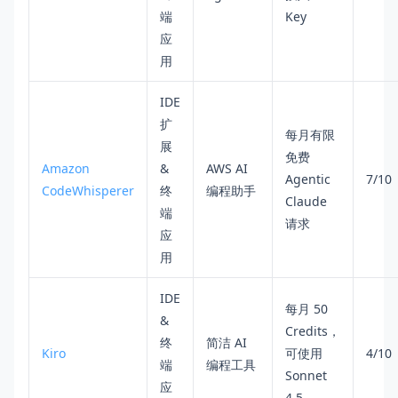
端
Key
应
用
IDE
扩
每月有限
展
免费
Amazon
&
AWS AI
Agentic
7/10
CodeWhisperer
终
编程助手
Claude
端
请求
应
用
IDE
每月 50
&
Credits，
终
简洁 AI
Kiro
可使用
4/10
端
编程工具
Sonnet
应
4.5