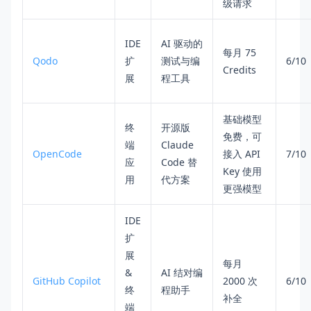
级请求
IDE
AI 驱动的
每月 75
Qodo
扩
测试与编
6/10
Credits
展
程工具
基础模型
终
开源版
免费，可
端
Claude
OpenCode
接入 API
7/10
应
Code 替
Key 使用
用
代方案
更强模型
IDE
扩
展
每月
&
AI 结对编
GitHub Copilot
2000 次
6/10
终
程助手
补全
端