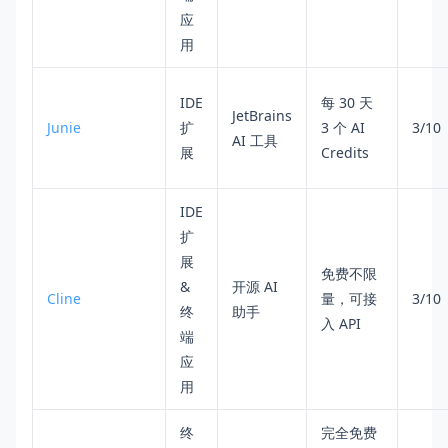
应
用
IDE
每 30 天
JetBrains
Junie
扩
3 个 AI
3/10
AI 工具
展
Credits
IDE
扩
展
免费不限
&
开源 AI
Cline
量，可接
3/10
终
助手
入 API
端
应
用
终
完全免费