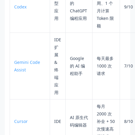
型
的
周、1 个
Codex
9/10
应
ChatGPT
月计算
用
编程应用
Token 限
额
IDE
扩
展
Google
每天最多
Gemini Code
&
的 AI 编
1000 次
7/10
Assist
终
程助手
请求
端
应
用
每月
2000 次
AI 原生代
Cursor
IDE
补全 + 50
8/10
码编辑器
次慢速高