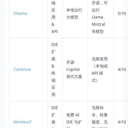
端
开源，可
应
本地运行
运行
Ollama
5/10
用
大模型
Llama、
&
Mistral
API
等模型
IDE
扩
展
无限使用
开源
&
（本地或
Continue
Copilot
4/10
终
API 模
替代方案
端
式）
应
用
IDE
无限补
扩
免费 AI
全、轻量
Windsurf
展
IDE 与扩
额度、无
4/10