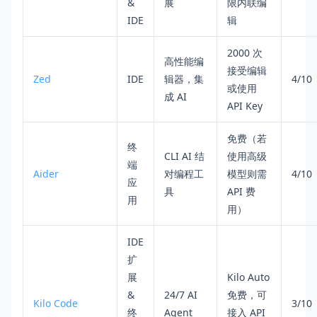
&
展
限内联编
IDE
辑
2000 次
高性能编
接受编辑
Zed
IDE
辑器，集
4/10
或使用
成 AI
API Key
免费（若
终
CLI AI 结
使用高级
端
Aider
对编程工
模型则需
4/10
应
具
API 费
用
用）
IDE
扩
展
Kilo Auto
&
24/7 AI
免费，可
Kilo Code
3/10
终
Agent
接入 API