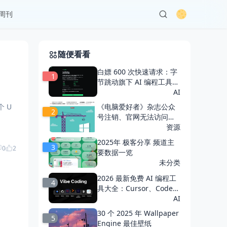
周刊
随便看看
白嫖 600 次快速请求：字
1
节跳动旗下 AI 编程工具
「Trae」 一周年活动
AI
《电脑爱好者》杂志公众
2
号注销、官网无法访问，
创刊至今已 32 年
资源
2025年 极客分享 频道主
3
0
2
要数据一览
未分类
2026 最新免费 AI 编程工
4
具大全：Cursor、Code
x、Copilot 谁最强？
AI
30 个 2025 年 Wallpaper
5
Engine 最佳壁纸