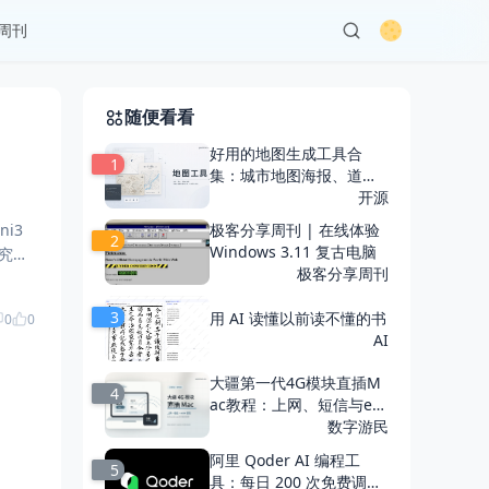
周刊
随便看看
好用的地图生成工具合
1
集：城市地图海报、道路
纹理与幻想世界地图
开源
极客分享周刊 | 在线体验
2
Windows 3.11 复古电脑
研究与
极客分享周刊
3
用 AI 读懂以前读不懂的书
0
0
AI
大疆第一代4G模块直插M
4
ac教程：上网、短信与eSI
M管理
数字游民
阿里 Qoder AI 编程工
5
具：每日 200 次免费调用