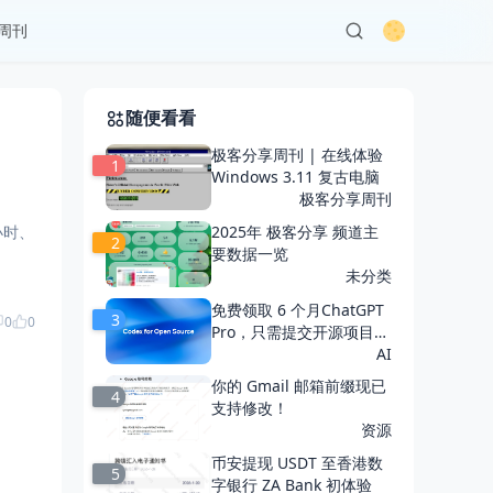
周刊
随便看看
极客分享周刊 | 在线体验
1
Windows 3.11 复古电脑
极客分享周刊
2025年 极客分享 频道主
2
要数据一览
未分类
免费领取 6 个月ChatGPT
3
0
0
Pro，只需提交开源项目即
可申请
AI
你的 Gmail 邮箱前缀现已
4
支持修改！
资源
币安提现 USDT 至香港数
5
字银行 ZA Bank 初体验