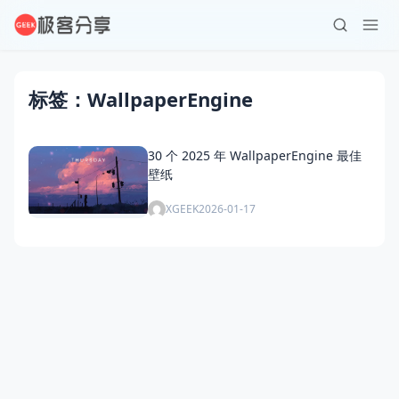
标签：WallpaperEngine
30 个 2025 年 WallpaperEngine 最佳
壁纸
XGEEK
2026-01-17