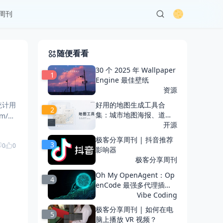
周刊
随便看看
30 个 2025 年 Wallpaper
1
Engine 最佳壁纸
资源
统计用
好用的地图生成工具合
2
集：城市地图海报、道路
m/d
纹理与幻想世界地图
开源
极客分享周刊 | 抖音推荐
3
0
0
影响器
极客分享周刊
Oh My OpenAgent：Op
4
enCode 最强多代理插
件，提升 10 倍开发效率
Vibe Coding
极客分享周刊 | 如何在电
5
脑上播放 VR 视频？